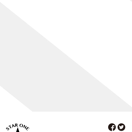
[%list_end%]
[%article%]
[%category%]
[%tags%]