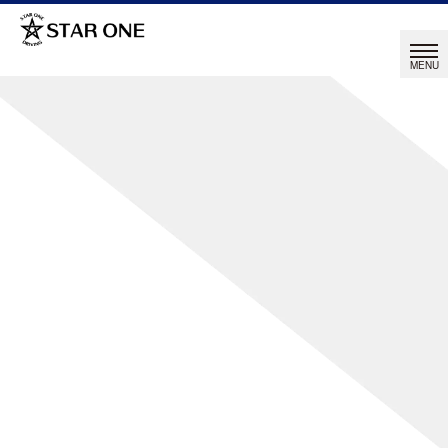
NEWS
お知らせ
HOME
|
ニュース
|
template.detail
[%title%]
[%article_date_notime_wa%]
[%lead%]
[%list_start%]